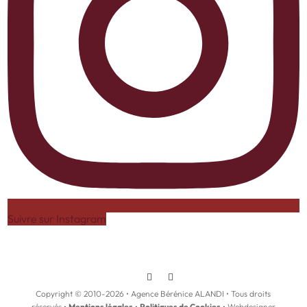
Suivre sur Instagram
Copyright © 2010-
2026
• Agence Bérénice ALANDI • Tous droits
réservés •
Mentions légales
•
Politiques de Cookies
• Webdesigner